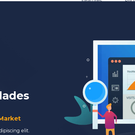
Features
Pric
a
dades
 Market
piscing elit.