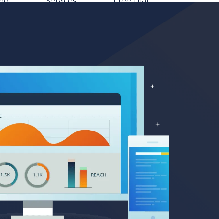
ing
Services
Free Trial